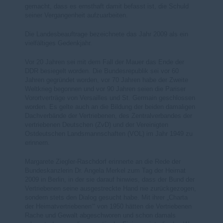
gemacht, dass es ernsthaft damit befasst ist, die Schuld
seiner Vergangenheit aufzuarbeiten.
Die Landesbeauftrage bezeichnete das Jahr 2009 als ein
vielfältiges Gedenkjahr.
Vor 20 Jahren sei mit dem Fall der Mauer das Ende der
DDR besiegelt worden. Die Bundesrepublik sei vor 60
Jahren gegründet worden, vor 70 Jahren habe der Zweite
Weltkrieg begonnen und vor 90 Jahren seien die Pariser
Vorortverträge von Versailles und St. Germain geschlossen
worden. Es gelte auch an die Bildung der beiden damaligen
Dachverbände der Vertriebenen, des Zentralverbandes der
vertriebenen Deutschen (ZvD) und der Vereinigten
Ostdeutschen Landsmannschaften (VOL) im Jahr 1949 zu
erinnern.
Margarete Ziegler-Raschdorf erinnerte an die Rede der
Bundeskanzlerin Dr. Angela Merkel zum Tag der Heimat
2009 in Berlin, in der sie darauf hinwies, dass der Bund der
Vertriebenen seine ausgestreckte Hand nie zurückgezogen,
sondern stets den Dialog gesucht habe. Mit ihrer „Charta
der Heimatvertriebenen‘“ von 1950 hätten die Vertriebenen
Rache und Gewalt abgeschworen und schon damals