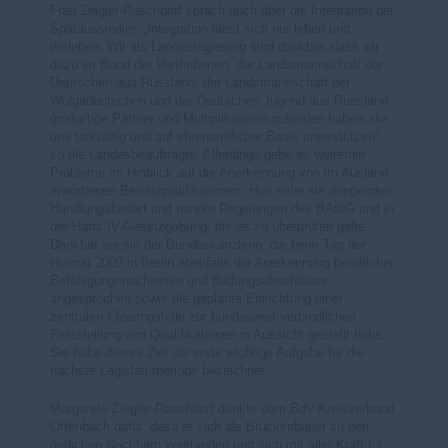
Frau Ziegler-Raschdorf sprach auch über die Integration der
Spätaussiedler. „Integration lässt sich nur leben und
vorleben. Wir als Landesregierung sind dankbar, dass wir
dazu im Bund der Vertriebenen, der Landsmannschaft der
Deutschen aus Russland, der Landsmannschaft der
Wolgadeutschen und der Deutschen Jugend aus Russland
großartige Partner und Multiplikatoren gefunden haben, die
uns tatkräftig und auf ehrenamtlicher Basis unterstützen“,
so die Landesbeauftragte. Allerdings gebe es weiterhin
Probleme im Hinblick auf die Anerkennung von im Ausland
erworbenen Berufsqualifikationen. Hier sehe sie dringenden
Handlungsbedarf und nannte Regelungen des BAföG und in
der Hartz IV-Gesetzgebung, die es zu überprüfen gelte.
Dankbar sei sie der Bundeskanzlerin, die beim Tag der
Heimat 2009 in Berlin ebenfalls die Anerkennung beruflicher
Befähigungsnachweise und Bildungsabschlüsse
angesprochen sowie die geplante Einrichtung einer
zentralen Clearingstelle zur bundesweit verbindlichen
Feststellung von Qualifikationen in Aussicht gestellt habe.
Sie habe dieses Ziel als erste wichtige Aufgabe für die
nächste Legislaturperiode bezeichnet.
Margarete Ziegler-Raschdorf dankte dem BdV-Kreisverband
Offenbach dafür, dass er sich als Brückenbauer zu den
östlichen Nachbarn verstanden und sich mit aller Kraft für