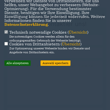
verwenden wir Dienste von Drittanbietern, die uns
helfen, unser Webangebot zu verbessern (Website-
Optmierung). Für die Verwendung bestimmter
Dienste, benötigen wir Ihre Einwilligung. Ihre
Du willst mitreden? Mitmachen?
Einwilligung können Sie jederzeit widerrufen. Weitere
Informationen finden Sie in unserer
Super! Kontaktier uns!
Datenschutzerklärung
.
Technisch notwendige Cookies (
Übersicht
)
Die notwendigen Cookies werden allein für den
ordnungsgemäßen Gebrauch der Webseite benötigt.
Cookies von Drittanbietern (
Übersicht
)
Zur Optimierung unserer Webseite binden wir Dienste und
Angebote von Drittanbietern ein.
Alle akzeptieren
Auswahl speichern