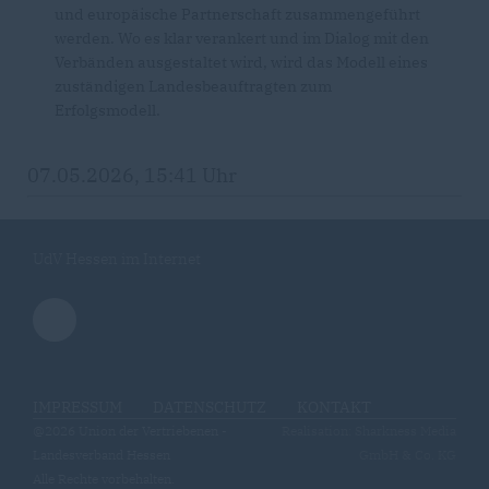
und europäische Partnerschaft zusammengeführt
werden. Wo es klar verankert und im Dialog mit den
Verbänden ausgestaltet wird, wird das Modell eines
zuständigen Landesbeauftragten zum
Erfolgsmodell.
07.05.2026, 15:41 Uhr
UdV Hessen im Internet
IMPRESSUM
DATENSCHUTZ
KONTAKT
@2026 Union der Vertriebenen -
Realisation: Sharkness Media
Landesverband Hessen
GmbH & Co. KG
Alle Rechte vorbehalten.