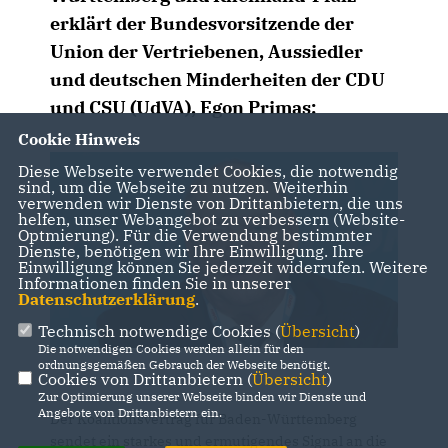
erklärt der Bundesvorsitzende der
Union der Vertriebenen, Aussiedler
und deutschen Minderheiten der CDU
und CSU (UdVA), Egon Primas:
Cookie Hinweis
Diese Webseite verwendet Cookies, die notwendig
sind, um die Webseite zu nutzen. Weiterhin
verwenden wir Dienste von Drittanbietern, die uns
helfen, unser Webangebot zu verbessern (Website-
Optmierung). Für die Verwendung bestimmter
Dienste, benötigen wir Ihre Einwilligung. Ihre
Einwilligung können Sie jederzeit widerrufen. Weitere
Informationen finden Sie in unserer
Datenschutzerklärung
.
Technisch notwendige Cookies (
Übersicht
)
Die notwendigen Cookies werden allein für den
ordnungsgemäßen Gebrauch der Webseite benötigt.
Cookies von Drittanbietern (
Übersicht
)
Zur Optimierung unserer Webseite binden wir Dienste und
Angebote von Drittanbietern ein.
Der Koalitionsvertrag für Baden-Württemberg
sendet ein starkes und ermutigendes Signal an die