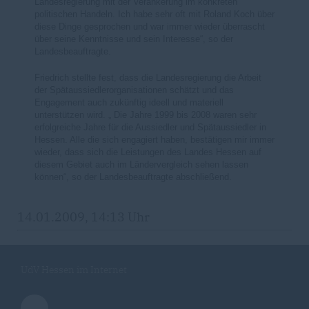
Landesregierung mit der Verankerung im konkreten
politischen Handeln. Ich habe sehr oft mit Roland Koch über
diese Dinge gesprochen und war immer wieder überrascht
über seine Kenntnisse und sein Interesse“, so der
Landesbeauftragte.
Friedrich stellte fest, dass die Landesregierung die Arbeit
der Spätaussiedlerorganisationen schätzt und das
Engagement auch zukünftig ideell und materiell
unterstützen wird. „ Die Jahre 1999 bis 2008 waren sehr
erfolgreiche Jahre für die Aussiedler und Spätaussiedler in
Hessen. Alle die sich engagiert haben, bestätigen mir immer
wieder, dass sich die Leistungen des Landes Hessen auf
diesem Gebiet auch im Ländervergleich sehen lassen
können“, so der Landesbeauftragte abschließend.
14.01.2009, 14:13 Uhr
UdV Hessen im Internet