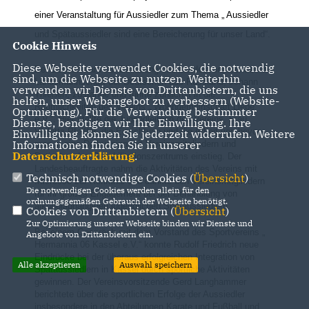
einer Veranstaltung für Aussiedler zum Thema „ Aussiedler
und Spätaussiedler sind eine Bereicherung für unser Land“.
Cookie Hinweis
Diese Webseite verwendet Cookies, die notwendig
Der Besuch kam auf Einladung des Landesvorsitzenden der
sind, um die Webseite zu nutzen. Weiterhin
Landsmannschaft der Deutschen aus Russland, Johann
verwenden wir Dienste von Drittanbietern, die uns
Thießen, zustande und führte zunächst in die
helfen, unser Webangebot zu verbessern (Website-
Räumlichkeiten des Vereins „ Wohngemeinschaft Liebe
Optmierung). Für die Verwendung bestimmter
e.V.“. Hier stellte die Jugendleiterin des Vereins, Frau
Dienste, benötigen wir Ihre Einwilligung. Ihre
Violetta Pfeiffer, die Einrichtung und die Arbeit vor, bevor
Einwilligung können Sie jederzeit widerrufen. Weitere
Informationen finden Sie in unserer
man in eine Diskussion mit Vereinsmitgliedern und
Datenschutzerklärung
.
Patienten des Rehabilitationszentrums einstieg. Der
Landesbeauftragte nahm die Aktivitäten des Vereins mit
Technisch notwendige Cookies (
Übersicht
)
Interesse zur Kenntnis und dankte den Vereinsmitgliedern
Die notwendigen Cookies werden allein für den
für ihr großes Engagement bei der Behandlung von
ordnungsgemäßen Gebrauch der Webseite benötigt.
alkoholabhängigen jugendlichen Spätaussiedlern.
Cookies von Drittanbietern (
Übersicht
)
Zur Optimierung unserer Webseite binden wir Dienste und
Bei einem Gespräch mit dem Vorstand des Sportvereins
Angebote von Drittanbietern ein.
Hermannia 06 Kassel e.V.“ konnte Rudolf Friedrich neue
Eindrücke bei der überaus erfolgreichen Integration von
Alle akzeptieren
Auswahl speichern
Spätaussiedlern in Kassel durch sportliche Aktivitäten
gewinnen. Der Vereinsvorsitzende Gerd Langhammer
berichtete über die sportlichen Erfolge der Aussiedler
insbesondere in den Abteilungen Karate und Fußball und